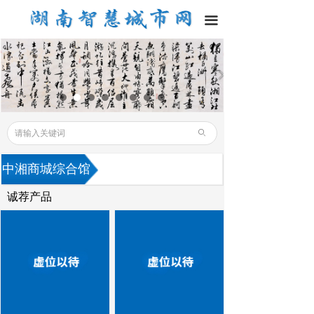
끀
ꄙ
中湘商城综合馆
诚荐产品