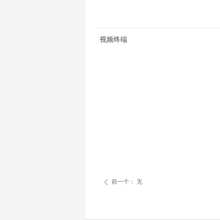
视频终端
前一个：
无
ꄴ