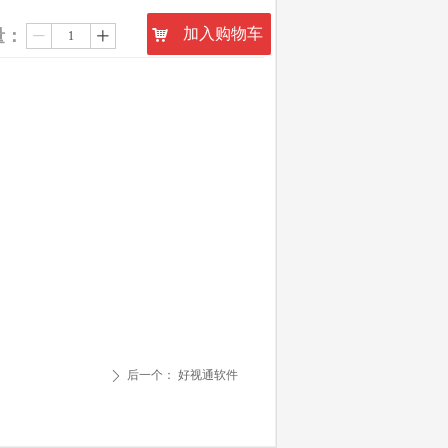
加入购物车
量：
낙
ꄷ
ꄸ
后一个：
好视通软件
ꄲ