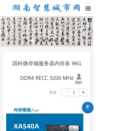
끀
国科微存储服务器内存条 96G
넙
DDR4 RECC 3200 MHz
我的
数量：
ꄷ
ꄸ
녠