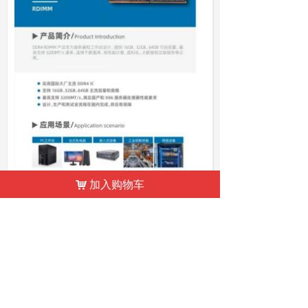
加入购物车
낙
前一个：
国科微存储服务器内存条 64G DDR4
ꄴ
RECC 3200 MHz
后一个：
无
ꄲ
地址：湖南省政府机关二院
联系：曹主编 李编辑
电话：13875931369 13397617673