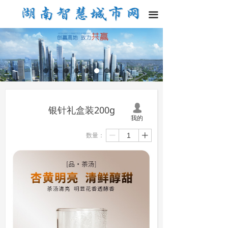
끀
넙
银针礼盒装200g
我的
数量：
ꄷ
ꄸ