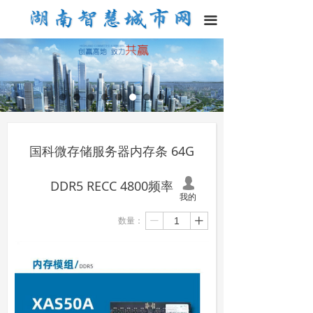
끀
国科微存储服务器内存条 64G
넙
DDR5 RECC 4800频率
我的
数量：
ꄷ
ꄸ