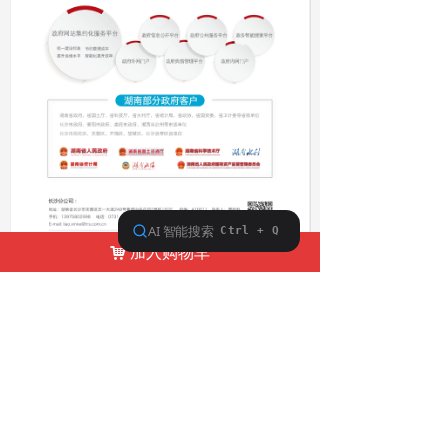
加入购物车
낙
前一个：
北京拓尔思
ꄴ
后一个：
中兴通讯
ꄲ
地址：湖南省政府机关二院
联系：曹主编 李编辑
电话：13875931369 13397617673
邮箱：71967232@qq.com