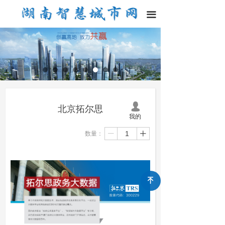
끀
넙
北京拓尔思
我的
数量：
ꄷ
ꄸ
녠