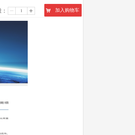
加入购物车
量：
낙
ꄷ
ꄸ