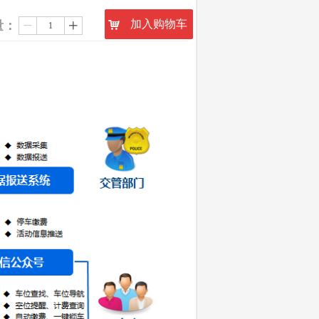
加入购物车
量：
낙
ꄷ
ꄸ