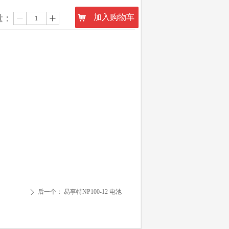
加入购物车
量：
낙
ꄷ
ꄸ
后一个：
易事特NP100-12 电池
ꄲ