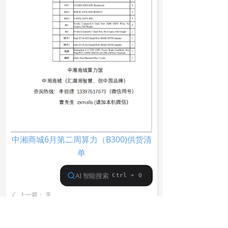
中湘商城6月第二周算力（B300)供货清
单
上一篇：
无
ꄴ
下一篇：
无
ꄲ