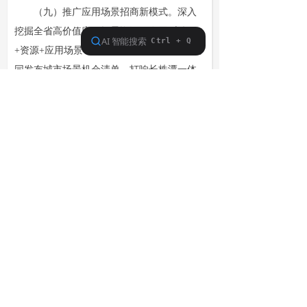
（九）推广应用场景招商新模式。深入
挖掘全省高价值应用场景资源，发展“市场
+资源+应用场景”招商新模式。支持长株潭共
同发布城市场景机会清单，打响长株潭一体
化场景招商品牌。加强与场景创新城市联
盟，以及合肥、上海、深圳等先发地区的交
流合作，共享创新成果、创新场景资源。
（省商务厅等省直相关单位按职责分工负
责）
四、建设场景创新特色载体
（十）建设应用场景一站式服务平台。
搭建全省应用场景数字化服务平台，建立全
省应用场景信息和资源统一归集机制，为应
用场景发布、对接、展示、推广等提供体系
化服务。建设应用场景展示中心，打造应用
场景展示体验、对接路演和宣传推介的枢纽