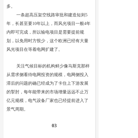
多。
一条超高压架空线路审批和建造短则5
年，长甚至要10年以上，而风光项目一般4年
内即可完成，所以输电项目是需要提前规
划，以免用时方恨少，这个欧洲已经有大量
风光项目在等着电网扩建了。
关注气候目标的机构鲜少像马斯克那样
从需求侧看待电网投资的规模，电网侧投入
滞后的问题的确已经成为了卡住上下游发展
的掣肘，每年能带来的市场增量远远不止万
亿元规模，电气设备厂家也已经提前进入了
景气周期。
03