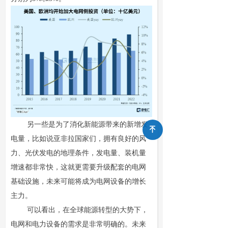
另一些是为了消化新能源带来的新增发
녠
电量，比如说亚非拉国家们，拥有良好的风
力、光伏发电的地理条件，发电量、装机量
增速都非常快，这就更需要升级配套的电网
基础设施，未来可能将成为电网设备的增长
主力。
可以看出，在全球能源转型的大势下，
电网和电力设备的需求是非常明确的。未来