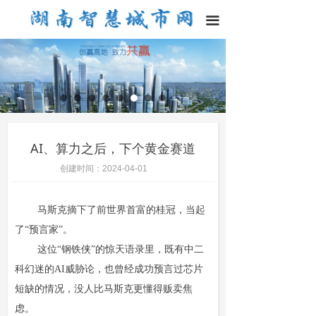
끀
AI、算力之后，下个黄金赛道
创建时间：
2024-04-01
马斯克摘下了前世界首富的桂冠，当起
了“预言家”。
这位“钢铁侠”的惊天语录里，既有中二
科幻迷的AI威胁论，也曾经成功预言过芯片
短缺的情况，没人比马斯克更懂得贩卖焦
虑。