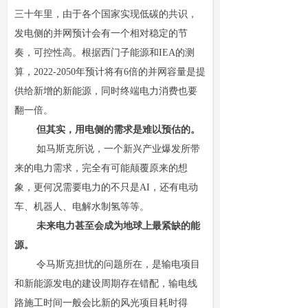
三十年里，由于各个国家实现低碳的共识，
发电侧的并网预计会有一个相对稳定的节
奏，可控性高。根据西门子能源和IEA的测
算，2022-2050年预计将有6倍的并网容量是提
供给新增的新能源，同时终端电力消费也要
翻一倍。
但其实，用电侧的需求是难以预估的。
如马斯克所说，一个新兴产业爆发所带
来的电力需求，完全有可能颠覆原来的想
象，更何况需要电力的不只是AI，还有电动
车、机器人、电解水制氢等等。
未来电力甚至会成为地球上最紧缺的能
源。
令马斯克担忧的问题所在，是输电项目
和新能源发电的建设周期存在错配，输电线
路施工时间一般会比新的风光项目耗时得