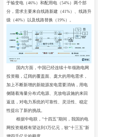
于输变电（46%）和配用电（54%）两个部
分，需求主要来自线路新建（41%）、线路升
级（40%）以及线路替换（19%）。
国内方面，中国已经连续十年领跑电网
投资额，辽阔的覆盖面、庞大的用电需求，
加上不断新增的新能源发电需要消纳，用电
侧随着海量分布式电源、充放电设施的来回
返送，对电力系统的可靠性、灵活性、稳定
性提出了新的挑战。
根据中电联，“十四五”期间，我国的电
网投资规模有望达到3万亿元，较“十三五”新
增四千亿元的额度。