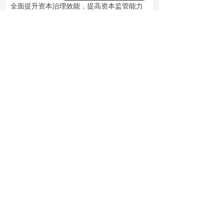
全面提升资本治理效能，提高资本监管能力
和监管体系现代化水平。引导平台经济向开
放、创新、赋能方向发展，补齐发展短板弱
项，支持平台企业在创造就业、拓展消费、
国际竞争中大显身手，推动平台经济规范健
康持续发展。鼓励民营企业集中精力做强做
优主业，提升核心竞争力。
六、促进民营经济人士健康成长
全面贯彻信任、团结、服务、引导、教
育的方针，用务实举措稳定人心、鼓舞人
心、凝聚人心，引导民营经济人士弘扬企业
家精神。
（二十一）健全民营经济人士思想政治
建设机制。积极稳妥做好在民营经济代表人
士先进分子中发展党员工作。深入开展理想
信念教育和社会主义核心价值观教育。教育